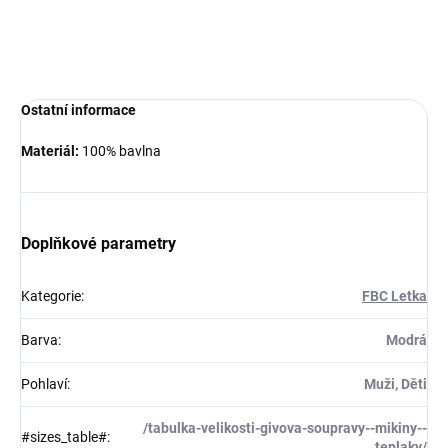
Dámské sportovní sukně/šortky.
DETAILNÍ INFORMACE
Ostatní informace
Materiál:
100% bavlna
Doplňkové parametry
Kategorie
:
FBC Letka
Barva
:
Modrá
Pohlaví
:
Muži, Děti
/tabulka-velikosti-givova-soupravy--mikiny--
#sizes_table#
:
teplaky/