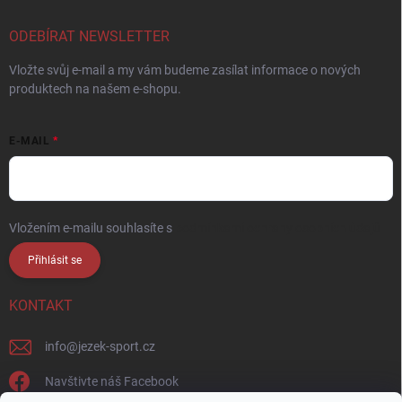
ODEBÍRAT NEWSLETTER
Vložte svůj e-mail a my vám budeme zasílat informace o nových
produktech na našem e-shopu.
E-MAIL
Vložením e-mailu souhlasíte s
podmínkami ochrany osobních údajů
Přihlásit se
KONTAKT
info
@
jezek-sport.cz
Navštivte náš Facebook