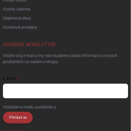
Potisk textilu
Vzorky zdarma
Objemové slevy
Vzorková prodejna
ODEBÍRAT NEWSLETTER
Vložte svůj e-mail a my vám budeme zasílat informace o nových
produktech na našem e-shopu.
E-MAIL
Vložením e-mailu souhlasíte s
podmínkami ochrany osobních údajů
Přihlásit se