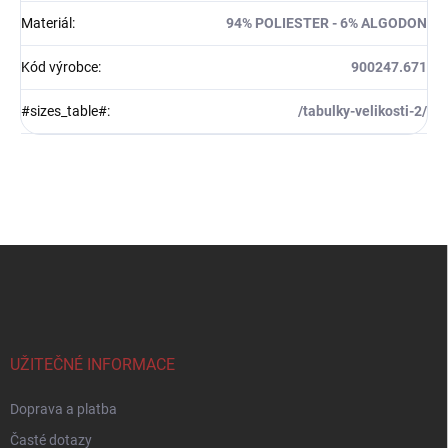
Materiál
:
94% POLIESTER - 6% ALGODON
Kód výrobce
:
900247.671
#sizes_table#
:
/tabulky-velikosti-2/
Z
á
p
a
t
í
UŽITEČNÉ INFORMACE
Doprava a platba
Časté dotazy