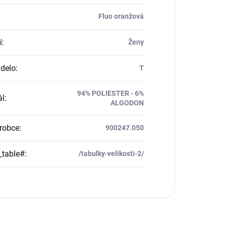
Fluo oranžová
í
:
Ženy
delo
:
T
94% POLIESTER - 6%
ál
:
ALGODON
robce
:
900247.050
_table#
:
/tabulky-velikosti-2/