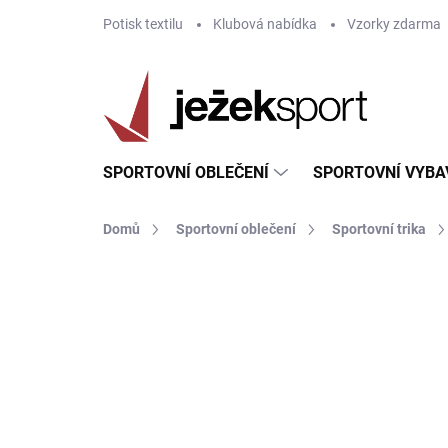
Přejít
Potisk textilu
Klubová nabídka
Vzorky zdarma
na
obsah
SPORTOVNÍ OBLEČENÍ
SPORTOVNÍ VYBA
Domů
Sportovní oblečení
Sportovní trika
ZNAČKA:
JOMA