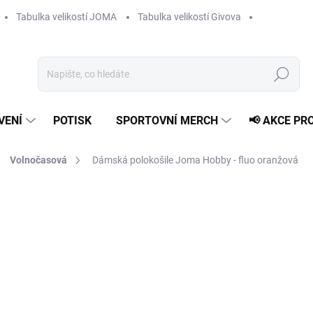
Tabulka velikostí JOMA
Tabulka velikostí Givova
Hledat
VENÍ
POTISK
SPORTOVNÍ MERCH
📢 AKCE PR
Volnočasová
Dámská polokošile Joma Hobby - fluo oranžová
739 Kč
Měrná
ZVOLTE VARIANTU
cena:
VELIKOST