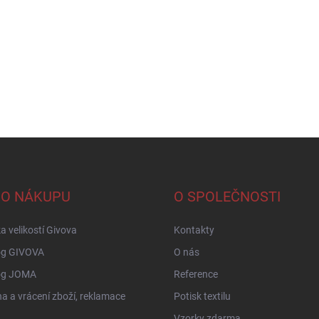
 O NÁKUPU
O SPOLEČNOSTI
a velikostí Givova
Kontakty
og GIVOVA
O nás
og JOMA
Reference
 a vrácení zboží, reklamace
Potisk textilu
Vzorky zdarma