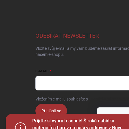
ODEBÍRAT NEWSLETTER
Vložte svůj e-mail a my vám budeme zasílat informa
našem e-shopu.
E-MAIL
Vložením e-mailu souhlasíte s
podmínkami ochrany o
Přihlásit se
Tento web p
Přijďte si vybrat osobně! Široká nabídka
webu vyjadřu
materiálů a barev na naší vzorkovně v Nové