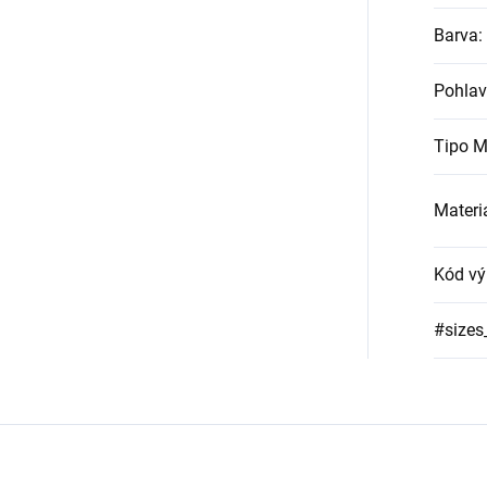
Barva
:
Pohlav
Tipo M
Materi
Kód vý
#sizes