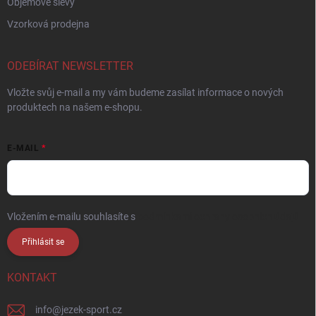
Objemové slevy
Vzorková prodejna
ODEBÍRAT NEWSLETTER
Vložte svůj e-mail a my vám budeme zasílat informace o nových
produktech na našem e-shopu.
E-MAIL
Vložením e-mailu souhlasíte s
podmínkami ochrany osobních údajů
Přihlásit se
KONTAKT
info
@
jezek-sport.cz