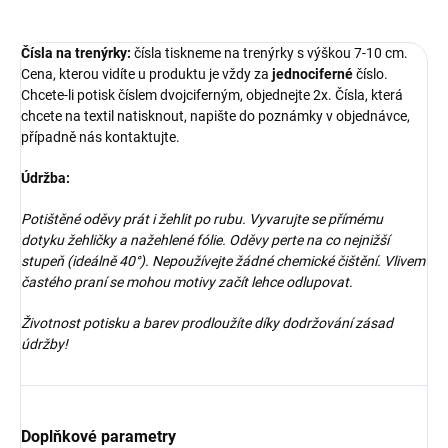
Čísla na trenýrky:
čísla tiskneme na trenýrky s výškou 7-10 cm.
Cena, kterou vidíte u produktu je vždy za
jednociferné
číslo.
Chcete-li potisk číslem dvojciferným, objednejte 2x. Čísla, která
chcete na textil natisknout, napište do poznámky v objednávce,
případně nás kontaktujte.
Údržba:
Potištěné oděvy prát i žehlit po rubu. Vyvarujte se přímému
dotyku žehličky a nažehlené fólie. Oděvy perte na co nejnižší
stupeň (ideálně 40°). Nepoužívejte žádné chemické čištění. Vlivem
častého praní se mohou motivy začít lehce odlupovat.
Životnost potisku a barev prodloužíte díky dodržování zásad
údržby!
Doplňkové parametry