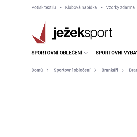
Přejít
Potisk textilu
Klubová nabídka
Vzorky zdarma
na
obsah
SPORTOVNÍ OBLEČENÍ
SPORTOVNÍ VYBA
Domů
Sportovní oblečení
Brankáři
Bra
ZNAČKA:
JOMA