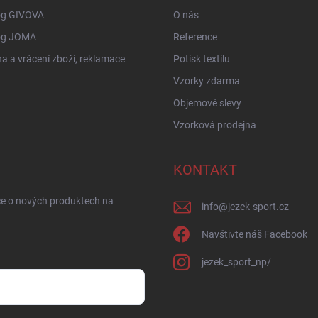
og GIVOVA
O nás
og JOMA
Reference
 a vrácení zboží, reklamace
Potisk textilu
Vzorky zdarma
Objemové slevy
Vzorková prodejna
KONTAKT
ce o nových produktech na
info
@
jezek-sport.cz
Navštivte náš Facebook
jezek_sport_np/