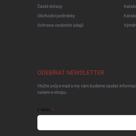
Časté dotazy
Katal
Obchodní podmínky
Katal
Ochrana osobních údajů
Výměna
ODEBÍRAT NEWSLETTER
Vložte svůj e-mail a my vám budeme zasílat informa
našem e-shopu.
E-MAIL