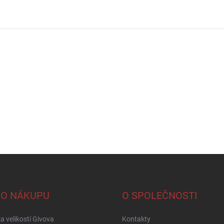
 O NÁKUPU
O SPOLEČNOSTI
a velikostí Givova
Kontakty