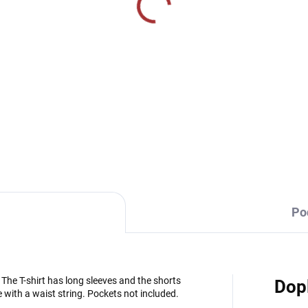
SKLADEM U VÝROBCE
SKLADEM U VÝR
ortovní štulpny Joma
Sportovní štulpny Jom
lcio - tmavě modrá/
Premier II - červená/
rvená
černá
9 Kč
269 Kč
od
Detail
Detai
Po
 The T-shirt has long sleeves and the shorts
Dop
 with a waist string. Pockets not included.