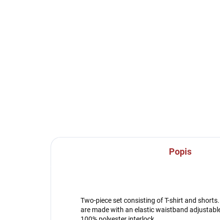
SKLADEM U VÝROBCE
Sportovní štulpny Givova
Sp
- růžová
Ca
če
239 Kč
23
Detail
Popis
Two-piece set consisting of T-shirt and shorts.
are made with an elastic waistband adjustable
100% polyester interlock