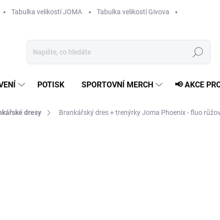
Tabulka velikostí JOMA
Tabulka velikostí Givova
Hledat
VENÍ
POTISK
SPORTOVNÍ MERCH
📢 AKCE PR
nkářské dresy
Brankářský dres + trenýrky Joma Phoenix - fluo růžo
959 Kč
Měrná
ZVOLTE VARIANTU
cena:
VELIKOST