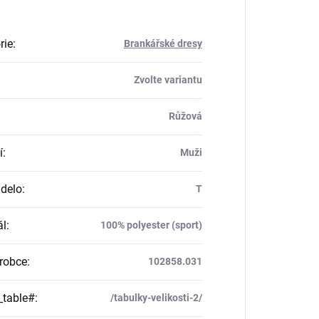
rie
:
Brankářské dresy
Zvolte variantu
Růžová
í
:
Muži
delo
:
T
ál
:
100% polyester (sport)
robce
:
102858.031
_table#
:
/tabulky-velikosti-2/