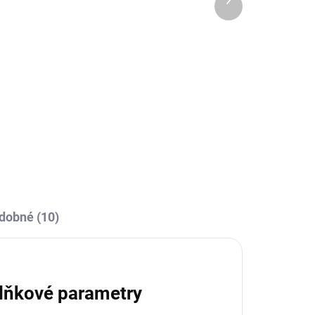
OBCE
SKLADEM U VÝROBCE
produkt
a
CALZA CALCIO ALTA
349 Kč
Detail
l
dobné (10)
lňkové parametry