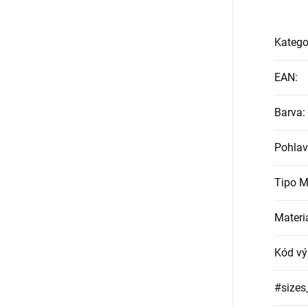
Katego
EAN
:
Barva
:
Pohlav
Tipo M
Materi
Kód vý
#sizes