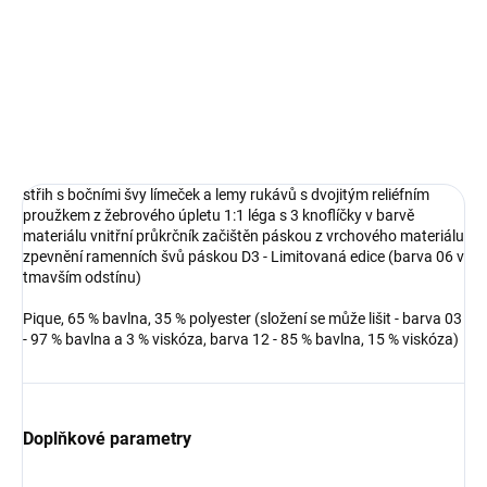
DETAILNÍ INFORMACE
střih s bočními švy límeček a lemy rukávů s dvojitým reliéfním
proužkem z žebrového úpletu 1:1 léga s 3 knoflíčky v barvě
materiálu vnitřní průkrčník začištěn páskou z vrchového materiálu
zpevnění ramenních švů páskou D3 - Limitovaná edice (barva 06 v
tmavším odstínu)
Pique, 65 % bavlna, 35 % polyester (složení se může lišit - barva 03
- 97 % bavlna a 3 % viskóza, barva 12 - 85 % bavlna, 15 % viskóza)
Doplňkové parametry