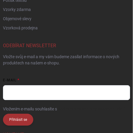
Potisk textilu
Vzorky zdarma
Objemové slevy
Vzorková prodejna
ODEBÍRAT NEWSLETTER
Vložte svůj e-mail a my vám budeme zasílat informace o nových
produktech na našem e-shopu.
E-MAIL
Vložením e-mailu souhlasíte s
podmínkami ochrany osobních údajů
Přihlásit se