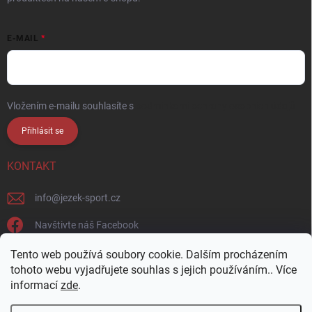
E-MAIL
Vložením e-mailu souhlasíte s
podmínkami ochrany osobních údajů
Přihlásit se
KONTAKT
info
@
jezek-sport.cz
Navštivte náš Facebook
jezek_sport_np/
Tento web používá soubory cookie. Dalším procházením
tohoto webu vyjadřujete souhlas s jejich používáním.. Více
informací
zde
.