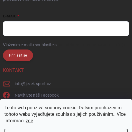
E-MAIL
Vložením e-mailu souhlasíte s
podmínkami ochrany osobních údajů
Přihlásit se
KONTAKT
info
@
jezek-sport.cz
Navštivte náš Facebook
jezek_sport_np/
Tento web používá soubory cookie. Dalším procházením
tohoto webu vyjadřujete souhlas s jejich používáním.. Více
informací
zde
.