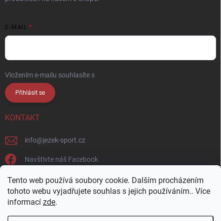
E-MAIL
Vložením e-mailu souhlasíte s
podmínkami ochrany osobních údajů
Přihlásit se
KONTAKT
info
@
jezek-sport.cz
Navštivte náš Facebook
jezek_sport_np/
Tento web používá soubory cookie. Dalším procházením
tohoto webu vyjadřujete souhlas s jejich používáním.. Více
informací
zde
.