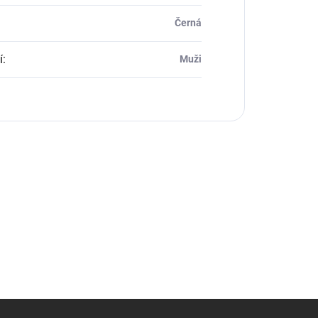
Černá
í
:
Muži