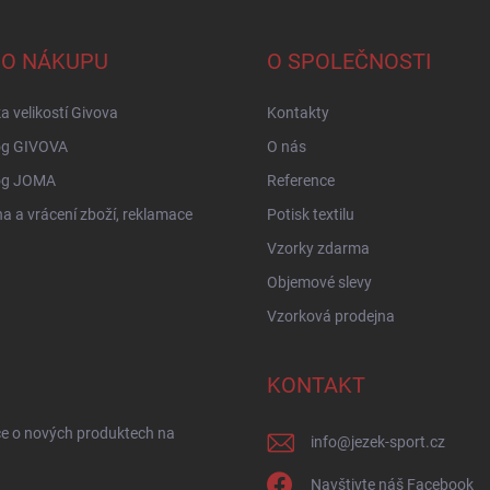
 O NÁKUPU
O SPOLEČNOSTI
a velikostí Givova
Kontakty
og GIVOVA
O nás
og JOMA
Reference
 a vrácení zboží, reklamace
Potisk textilu
Vzorky zdarma
Objemové slevy
Vzorková prodejna
KONTAKT
ce o nových produktech na
info
@
jezek-sport.cz
Navštivte náš Facebook