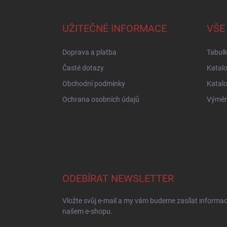
á
p
a
UŽITEČNÉ INFORMACE
VŠE
t
í
Doprava a platba
Tabulk
Časté dotazy
Katal
Obchodní podmínky
Katal
Ochrana osobních údajů
Výměna
ODEBÍRAT NEWSLETTER
Vložte svůj e-mail a my vám budeme zasílat informa
našem e-shopu.