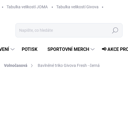
Tabulka velikostí JOMA
Tabulka velikostí Givova
Hledat
VENÍ
POTISK
SPORTOVNÍ MERCH
📢 AKCE PR
Volnočasová
Bavlněné triko Givova Fresh - černá
469 Kč
Měrná
ZVOLTE VARIANTU
cena:
VELIKOST