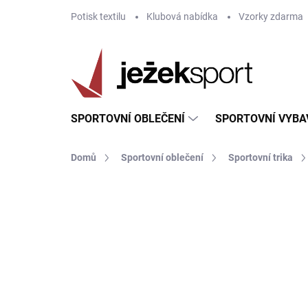
Přejít
Potisk textilu
Klubová nabídka
Vzorky zdarma
na
obsah
SPORTOVNÍ OBLEČENÍ
SPORTOVNÍ VYBA
Domů
Sportovní oblečení
Sportovní trika
ZNAČKA:
GIVOVA