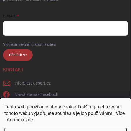
E-MAIL
Vložením e-mailu souhlasíte s
podmínkami ochrany osobních údajů
Přihlásit se
KONTAKT
info
@
jezek-sport.cz
Navštivte náš Facebook
jezek_sport_np/
Tento web používá soubory cookie. Dalším procházením
tohoto webu vyjadřujete souhlas s jejich používáním.. Více
informací
zde
.