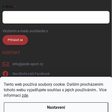
E-MAIL
Vložením e-mailu souhlasíte s
podmínkami ochrany osobních údajů
Přihlásit se
KONTAKT
info
@
jezek-sport.cz
Navštivte náš Facebook
jezek_sport_np/
Tento web používá soubory cookie. Dalším procházením
tohoto webu vyjadřujete souhlas s jejich používáním.. Více
informací
zde
.
Nastavení