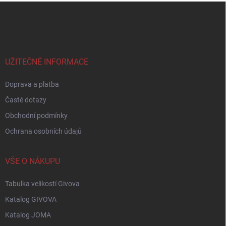
Z
á
p
a
t
í
UŽITEČNÉ INFORMACE
Doprava a platba
Časté dotazy
Obchodní podmínky
Ochrana osobních údajů
VŠE O NÁKUPU
Tabulka velikostí Givova
Katalog GIVOVA
Katalog JOMA