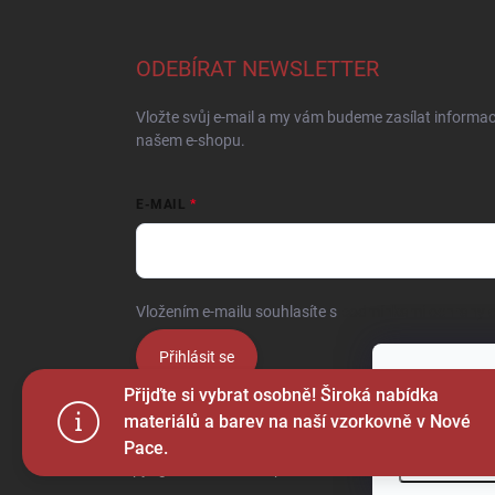
ODEBÍRAT NEWSLETTER
Vložte svůj e-mail a my vám budeme zasílat informa
našem e-shopu.
E-MAIL
Vložením e-mailu souhlasíte s
podmínkami ochrany o
Přihlásit se
Tento web p
Přijďte si vybrat osobně! Široká nabídka
webu vyjadřu
materiálů a barev na naší vzorkovně v Nové
Pace.
Nastaven
Copyright 2026
Ježek sport s.r.o.
. Všechna práva vyhr