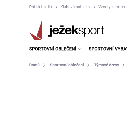
Přejít
Potisk textilu
Klubová nabídka
Vzorky zdarma
na
obsah
SPORTOVNÍ OBLEČENÍ
SPORTOVNÍ VYBA
Domů
Sportovní oblečení
Týmové dresy
ZNAČKA:
GIVOVA