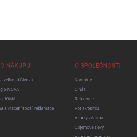
 O NÁKUPU
O SPOLEČNOSTI
a velikostí Givova
Kontakty
og GIVOVA
O nás
og JOMA
Reference
 a vrácení zboží, reklamace
Potisk textilu
Vzorky zdarma
Objemové slevy
Vzorková prodejna