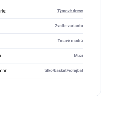
rie
:
Týmové dresy
Zvolte variantu
Tmavě modrá
í
:
Muži
ení
:
tílko/basket/volejbal