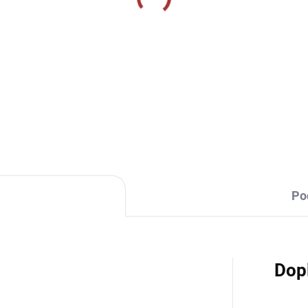
SKLADEM U VÝROBCE
SKLADEM U VÝR
LZA CALCIO ALTA
CALZA CALCIO ALTA
9 Kč
349 Kč
Detail
Detai
Po
Dop