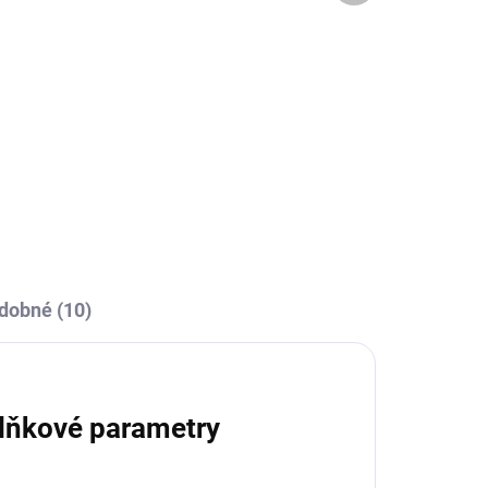
OBCE
SKLADEM U VÝROBCE
Sportovní štulpny Joma
Classic II - vínová
219 Kč
l
Detail
dobné (10)
lňkové parametry