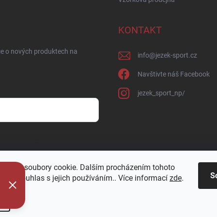
KONTAKT
ce o nových produktech na
info
@
jezek-sport.cz
Navštivte náš Facebook
jezek_sport_np/
sobních údajů
oužívá soubory cookie. Dalším procházením tohoto
S
jete souhlas s jejich používáním.. Více informací
zde
.
í
azena.
Upravit nastavení cookies