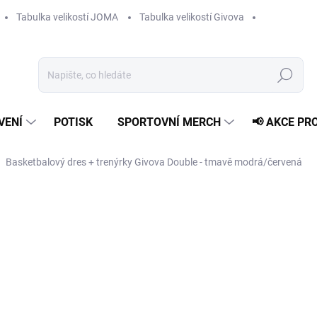
Tabulka velikostí JOMA
Tabulka velikostí Givova
Hledat
VENÍ
POTISK
SPORTOVNÍ MERCH
📢 AKCE PR
Basketbalový dres + trenýrky Givova Double - tmavě modrá/červená
od
709 Kč
Měrná
ZVOLTE VARIANTU
cena:
VELIKOST