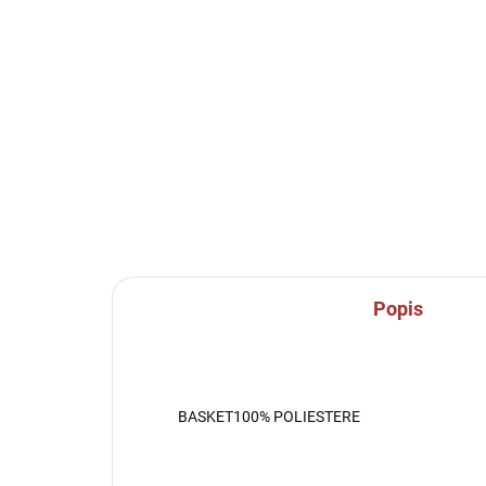
SKLADEM U VÝROBCE
Sportovní štulpny Joma
CA
Classic II - žlutá
34
219 Kč
Detail
Popis
BASKET100% POLIESTERE