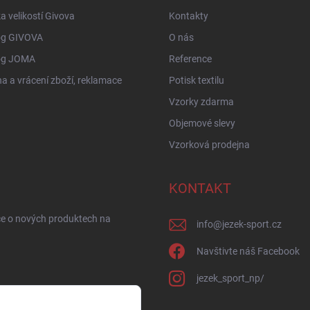
a velikostí Givova
Kontakty
og GIVOVA
O nás
og JOMA
Reference
 a vrácení zboží, reklamace
Potisk textilu
Vzorky zdarma
Objemové slevy
Vzorková prodejna
KONTAKT
ce o nových produktech na
info
@
jezek-sport.cz
Navštivte náš Facebook
jezek_sport_np/