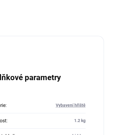
binací panelů z polyuretanu a pevné síťoviny
 se stahováním na šňůrku.
lňkové parametry
rie
:
Vybavení hřiště
ost
:
1.2 kg