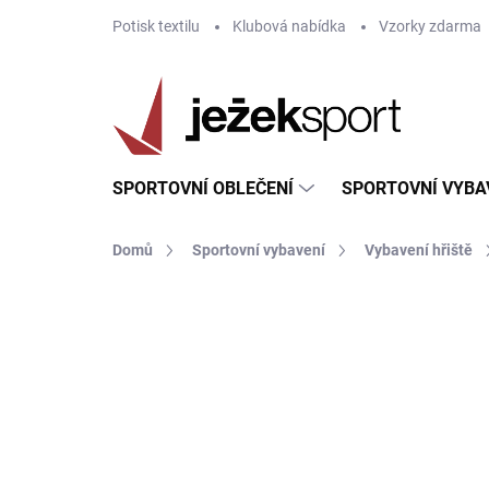
Přejít
Potisk textilu
Klubová nabídka
Vzorky zdarma
na
obsah
SPORTOVNÍ OBLEČENÍ
SPORTOVNÍ VYBA
Domů
Sportovní vybavení
Vybavení hřiště
AKCE