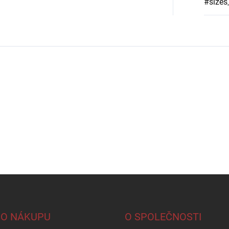
#sizes
 O NÁKUPU
O SPOLEČNOSTI