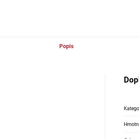
Vak na míče
je vyrobený kom
pojme 15 až 20 míčů. Vak je
Popis
Dop
Katego
Hmotn