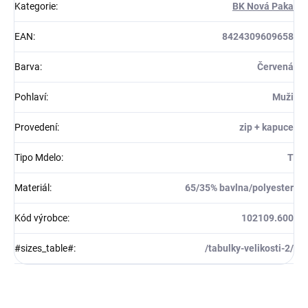
Kategorie
:
BK Nová Paka
EAN
:
8424309609658
Barva
:
Červená
Pohlaví
:
Muži
Provedení
:
zip + kapuce
Tipo Mdelo
:
T
Materiál
:
65/35% bavlna/polyester
Kód výrobce
:
102109.600
#sizes_table#
:
/tabulky-velikosti-2/