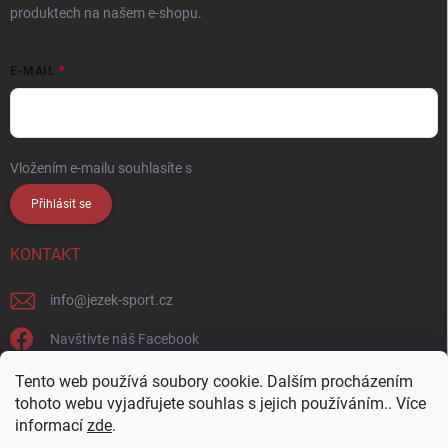
produktech na našem e-shopu.
E-MAIL
Vložením e-mailu souhlasíte s
podmínkami ochrany osobních údajů
Přihlásit se
KONTAKT
info
@
jezek-sport.cz
Navštivte náš Facebook
jezek_sport_np/
Tento web používá soubory cookie. Dalším procházením
tohoto webu vyjadřujete souhlas s jejich používáním.. Více
informací
zde
.