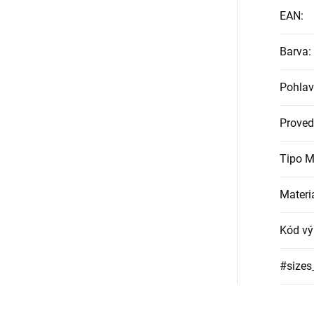
EAN
:
Barva
:
Pohlav
Proved
Tipo M
Materi
Kód vý
#sizes