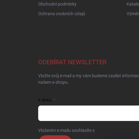
Obchodní podmínky
Katal
Ochrana osobních údajů
Výměna
ODEBÍRAT NEWSLETTER
Vložte svůj e-mail a my vám budeme zasílat informa
našem e-shopu.
E-MAIL
Vložením e-mailu souhlasíte s
podmínkami ochrany o