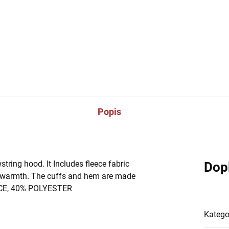
DETAILNÍ INFORMACE
Popis
ring hood. It Includes fleece fabric
Dop
 warmth. The cuffs and hem are made
EECE, 40% POLYESTER
Katego