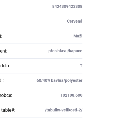
8424309423308
Červená
í
:
Muži
ení
:
přes hlavu/kapuce
delo
:
T
ál
:
60/40% bavlna/polyester
robce
:
102108.600
_table#
:
/tabulky-velikosti-2/