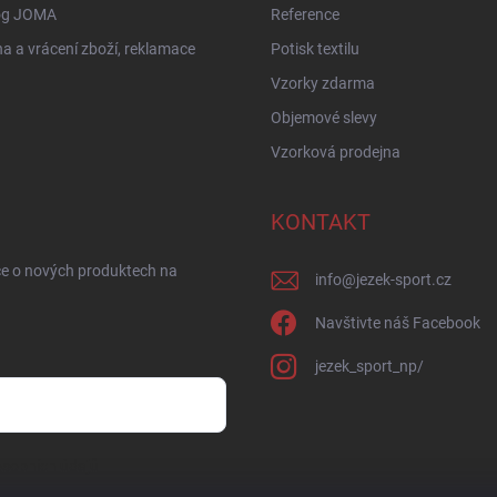
og JOMA
Reference
 a vrácení zboží, reklamace
Potisk textilu
Vzorky zdarma
Objemové slevy
Vzorková prodejna
KONTAKT
ce o nových produktech na
info
@
jezek-sport.cz
Navštivte náš Facebook
jezek_sport_np/
sobních údajů