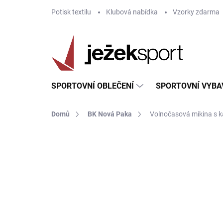
Přejít
Potisk textilu
Klubová nabídka
Vzorky zdarma
na
obsah
SPORTOVNÍ OBLEČENÍ
SPORTOVNÍ VYBA
Domů
BK Nová Paka
Volnočasová mikina s k
ZNAČKA:
JOMA