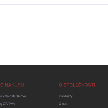
 O NÁKUPU
O SPOLEČNOSTI
a velikostí Givova
Kontakty
og GIVOVA
O nás