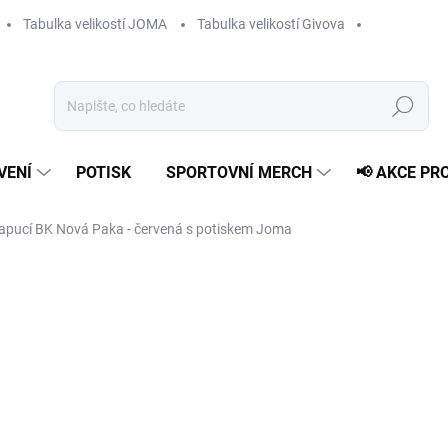
Tabulka velikostí JOMA
Tabulka velikostí Givova
Hledat
VENÍ
POTISK
SPORTOVNÍ MERCH
📢 AKCE PR
apucí BK Nová Paka - červená s potiskem Joma
1 149 Kč
799 
Měrná
ZVOLTE VARIANTU
cena:
VELIKOST