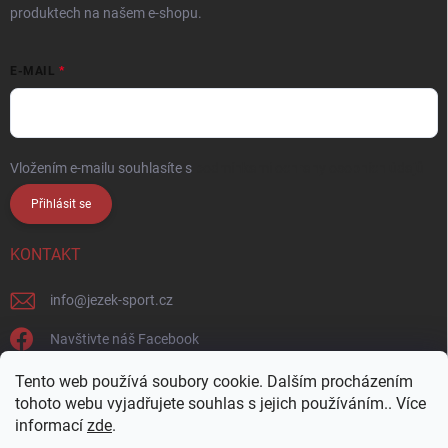
produktech na našem e-shopu.
E-MAIL
Vložením e-mailu souhlasíte s
podmínkami ochrany osobních údajů
Přihlásit se
KONTAKT
info
@
jezek-sport.cz
Navštivte náš Facebook
jezek_sport_np/
Tento web používá soubory cookie. Dalším procházením
tohoto webu vyjadřujete souhlas s jejich používáním.. Více
informací
zde
.