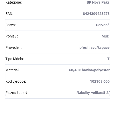
Kategorie
:
BK Nová Paka
EAN
:
8424309423278
Barva
:
Červená
Pohlaví
:
Muži
Provedení
:
přes hlavu/kapuce
Tipo Mdelo
:
T
Materiál
:
60/40% bavlna/polyester
Kód výrobce
:
102108.600
#sizes_table#
:
/tabulky-velikosti-2/