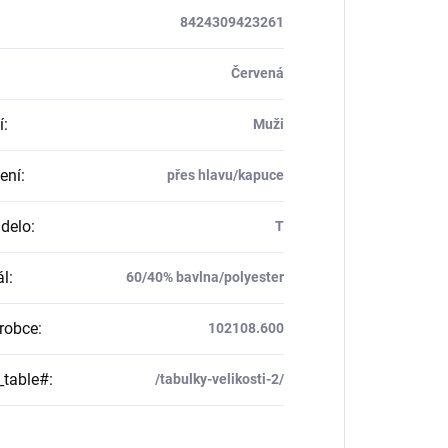
8424309423261
Červená
í
:
Muži
ení
:
přes hlavu/kapuce
delo
:
T
ál
:
60/40% bavlna/polyester
robce
:
102108.600
_table#
:
/tabulky-velikosti-2/