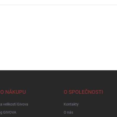
 O NÁKUPU
O SPOLEČNOSTI
a velikostí Givova
Kontakty
og GIVOVA
O nás