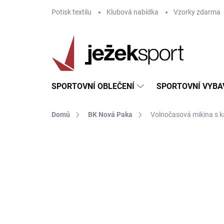
Přejít
Potisk textilu
Klubová nabídka
Vzorky zdarma
na
obsah
SPORTOVNÍ OBLEČENÍ
SPORTOVNÍ VYBA
Domů
BK Nová Paka
Volnočasová mikina s k
ZNAČKA:
JOMA