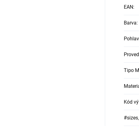
EAN
:
Barva
:
Pohlav
Proved
Tipo M
Materi
Kód vý
#sizes