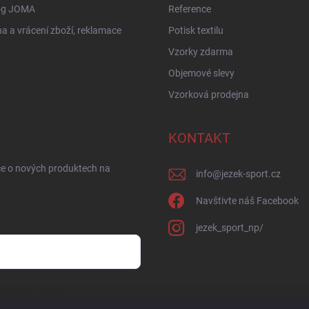
og JOMA
Reference
 a vrácení zboží, reklamace
Potisk textilu
Vzorky zdarma
Objemové slevy
Vzorková prodejna
KONTAKT
ce o nových produktech na
info
@
jezek-sport.cz
Navštivte náš Facebook
jezek_sport_np/
sobních údajů