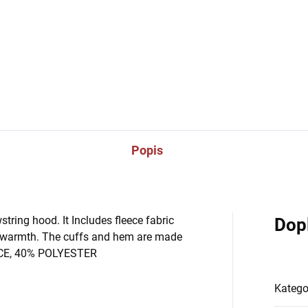
DETAILNÍ INFORMACE
Popis
ring hood. It Includes fleece fabric
Dop
 warmth. The cuffs and hem are made
EECE, 40% POLYESTER
Katego