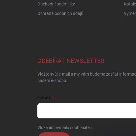
Obchodní podmínky
Katal
Ochrana osobních údajů
Výměna
ODEBÍRAT NEWSLETTER
Vložte svůj e-mail a my vám budeme zasílat informa
našem e-shopu.
E-MAIL
Vložením e-mailu souhlasíte s
podmínkami ochrany o