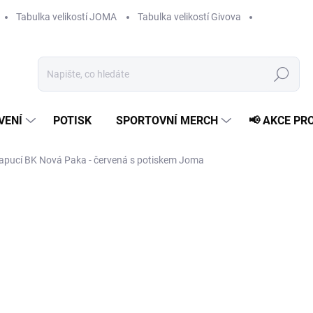
Tabulka velikostí JOMA
Tabulka velikostí Givova
Hledat
VENÍ
POTISK
SPORTOVNÍ MERCH
📢 AKCE PR
apucí BK Nová Paka - červená s potiskem Joma
1 149 Kč
799 
Měrná
ZVOLTE VARIANTU
cena:
VELIKOST