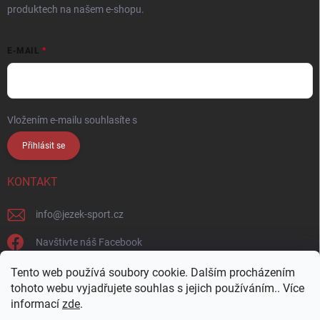
produktech na našem e-shopu.
E-MAIL
Vložením e-mailu souhlasíte s
podmínkami ochrany osobních údajů
Přihlásit se
KONTAKT
info
@
jezek-sport.cz
Navštivte náš Facebook
jezek_sport_np/
Tento web používá soubory cookie. Dalším procházením
tohoto webu vyjadřujete souhlas s jejich používáním.. Více
informací
zde
.