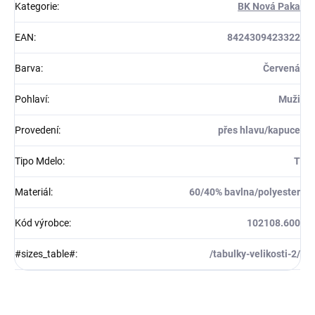
Kategorie
:
BK Nová Paka
EAN
:
8424309423322
Barva
:
Červená
Pohlaví
:
Muži
Provedení
:
přes hlavu/kapuce
Tipo Mdelo
:
T
Materiál
:
60/40% bavlna/polyester
Kód výrobce
:
102108.600
#sizes_table#
:
/tabulky-velikosti-2/