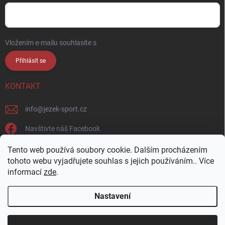
Vložením e-mailu souhlasíte s
podmínkami ochrany osobních údajů
Přihlásit se
KONTAKT
info
@
jezek-sport.cz
Navštivte náš Facebook
jezek_sport_np/
Tento web používá soubory cookie. Dalším procházením
tohoto webu vyjadřujete souhlas s jejich používáním.. Více
informací
zde
.
Nastavení
Copyright 2026
Ježek sport s.r.o.
. Všechna práva vyhrazena.
Upravit
nastavení cookies