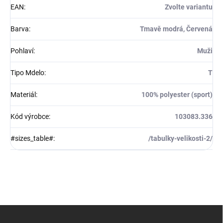
EAN
:
Zvolte variantu
Barva
:
Tmavě modrá, Červená
Pohlaví
:
Muži
Tipo Mdelo
:
T
Materiál
:
100% polyester (sport)
Kód výrobce
:
103083.336
#sizes_table#
:
/tabulky-velikosti-2/
Z
á