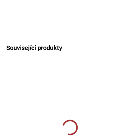
DETAILNÍ INFORMACE
Související produkty
SKLADEM U VÝROBCE
SKLADEM U VÝROBCE
Tréninkové triko 124-
Tréninkové triko 124-
středně zelená
mátová