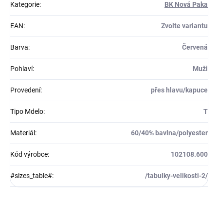
Kategorie
:
BK Nová Paka
EAN
:
Zvolte variantu
Barva
:
Červená
Pohlaví
:
Muži
Provedení
:
přes hlavu/kapuce
Tipo Mdelo
:
T
Materiál
:
60/40% bavlna/polyester
Kód výrobce
:
102108.600
#sizes_table#
:
/tabulky-velikosti-2/