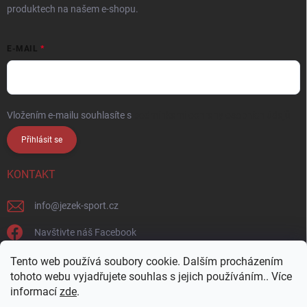
produktech na našem e-shopu.
E-MAIL
Vložením e-mailu souhlasíte s
podmínkami ochrany osobních údajů
Přihlásit se
KONTAKT
info
@
jezek-sport.cz
Navštivte náš Facebook
jezek_sport_np/
Tento web používá soubory cookie. Dalším procházením
tohoto webu vyjadřujete souhlas s jejich používáním.. Více
informací
zde
.